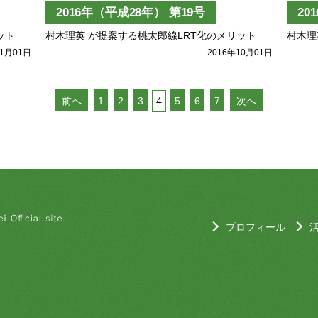
2016年（平成28年） 第19号
20
ット
村木理英 が提案する桃太郎線LRT化のメリット
村木理
01月01日
2016年10月01日
前へ
1
2
3
4
5
6
7
次へ
プロフィール