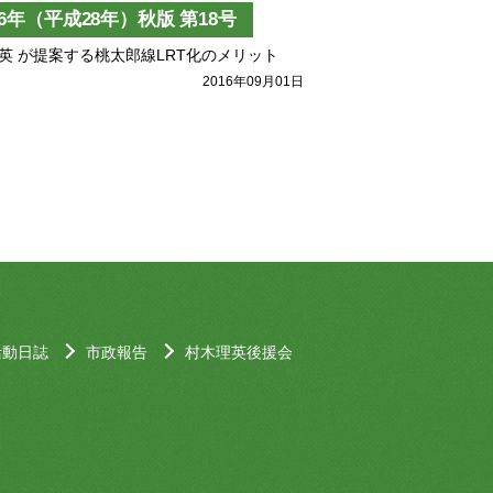
16年（平成28年）秋版 第18号
英 が提案する桃太郎線LRT化のメリット
2016年09月01日
活動日誌
市政報告
村木理英後援会