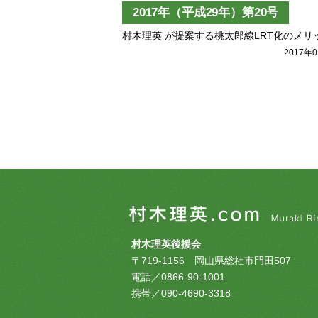
2017年（平成29年）第20号
村木理英 が提案する桃太郎線LRT化のメリ
2017年
村木理英後援会
〒719-1156 岡山県総社市門田507
電話／0866-90-1001
携帯／090-4690-3318