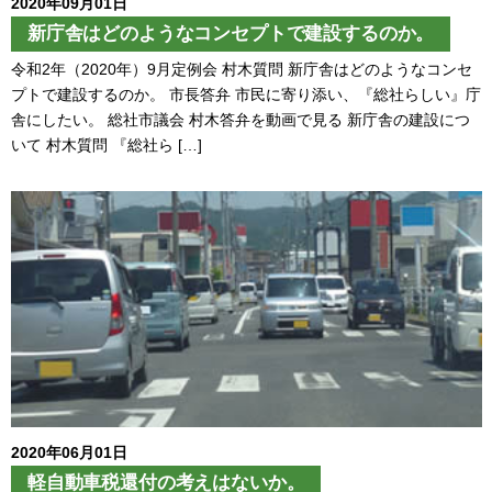
2020年09月01日
新庁舎はどのようなコンセプトで建設するのか。
令和2年（2020年）9月定例会 村木質問 新庁舎はどのようなコンセ
プトで建設するのか。 市長答弁 市民に寄り添い、『総社らしい』庁
舎にしたい。 総社市議会 村木答弁を動画で見る 新庁舎の建設につ
いて 村木質問 『総社ら […]
2020年06月01日
軽自動車税還付の考えはないか。