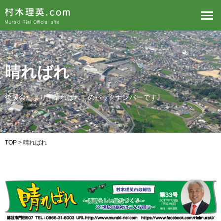
晴ればれ
後援会だより「晴ればれ」のバックナンバーです。
TOP
> 晴ればれ