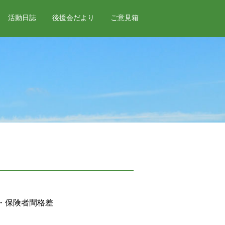
活動日誌
後援会だより
ご意見箱
・保険者間格差