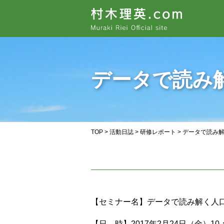
データで読み
TOP
>
活動日誌
>
研修レポート
> データで読み
【セミナー名】データで読み解く人
【日 時】2017年2月24日（金）10：