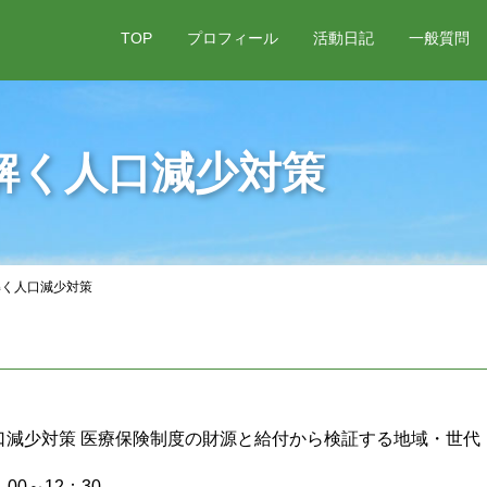
TOP
プロフィール
活動日記
一般質問
解く人口減少対策
解く人口減少対策
口減少対策 医療保険制度の財源と給付から検証する地域・世代
00～12：30