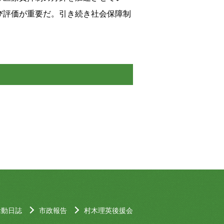
び評価が重要だ。引き続き社会保障制
活動日誌
市政報告
村木理英後援会