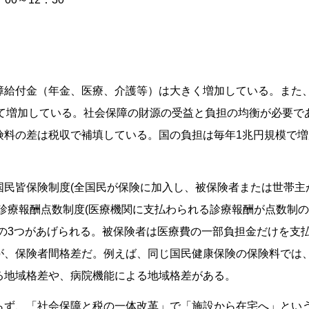
障給付金（年金、医療、介護等）は大きく増加している。また
って増加している。社会保障の財源の受益と負担の均衡が必要で
険料の差は税収で補填している。国の負担は毎年1兆円規模で
国民皆保険制度(全国民が保険に加入し、被保険者または世帯主
診療報酬点数制度(医療機関に支払わられる診療報酬が点数制の
)の3つがあげられる。被保険者は医療費の一部負担金だけを支
が、保険者間格差だ。例えば、同じ国民健康保険の保険料では
る地域格差や、病院機能による地域格差がある。
らず、「社会保障と税の一体改革」で「施設から在宅へ」とい