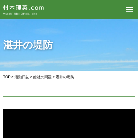
湛井の堤防
TOP
>
活動日誌
>
総社の問題
> 湛井の堤防