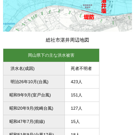
総社市湛井周辺地図
岡山県下の主な洪水被害
洪水名(成因)
死者不明者
明治26年10月(台風)
423人
昭和9年9月(室戸台風)
151人
昭和20年9月(枕崎台風)
127人
昭和47年7月(前線)
15人
昭和51年9月(台風17号)
18人