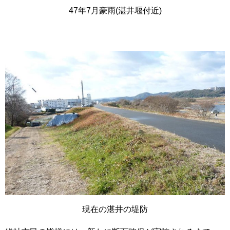
47年7月豪雨(湛井堰付近)
現在の湛井の堤防