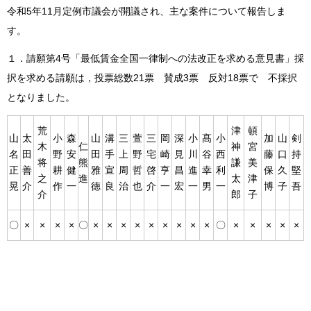
令和5年11月定例市議会が開議され、主な案件について報告しま
す。
１．請願第4号「最低賃金全国一律制への法改正を求める意見書」採
択を求める請願は，投票総数21票 賛成3票 反対18票で 不採択
となりました。
荒
津
頓
山
太
小
森
山
溝
三
萱
三
岡
深
小
髙
小
加
山
剣
木
仁
神
宮
名
田
野
安
田
手
上
野
宅
崎
見
川
谷
西
藤
口
持
将
熊
謙
美
正
善
耕
健
雅
宣
周
哲
啓
亨
昌
進
幸
利
保
久
堅
之
進
太
津
晃
介
作
一
徳
良
治
也
介
一
宏
一
男
一
博
子
吾
介
郎
子
〇
×
×
×
×
〇
×
×
×
×
×
×
×
×
×
〇
×
×
×
×
×