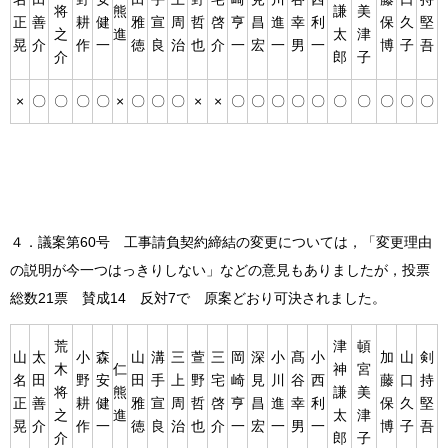
将
熊
謙
美
正
善
耕
健
雅
宣
周
哲
啓
亨
昌
進
幸
利
保
久
堅
之
進
太
津
晃
介
作
一
徳
良
治
也
介
一
宏
一
男
一
博
子
吾
介
郎
子
×
〇
〇
〇
〇
×
〇
〇
〇
×
×
〇
〇
〇
〇
〇
〇
〇
〇
〇
〇
４．議案第60号 工事請負契約締結の変更については，「変更理由
の説明が今一つはっきりしない」などの意見もありましたが，投票
総数21票 賛成14 反対7で 原案どおり可決されました。
荒
津
頓
山
太
小
森
山
溝
三
萱
三
岡
深
小
髙
小
加
山
剣
木
仁
神
宮
名
田
野
安
田
手
上
野
宅
崎
見
川
谷
西
藤
口
持
将
熊
謙
美
正
善
耕
健
雅
宣
周
哲
啓
亨
昌
進
幸
利
保
久
堅
之
進
太
津
晃
介
作
一
徳
良
治
也
介
一
宏
一
男
一
博
子
吾
介
郎
子