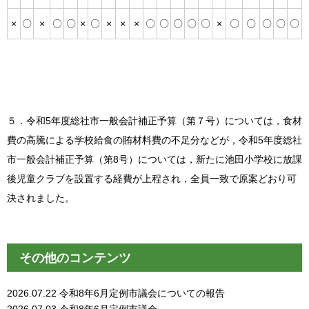
×
〇
×
〇
〇
×
〇
×
×
×
〇
〇
〇
〇
〇
×
〇
〇
〇
〇
〇
５．令和5年度総社市一般会計補正予算（第７号）については，食材
費の高騰による学校給食の賄材料費の不足分などが，令和5年度総社
市一般会計補正予算（第8号）については，新たに池田小学校に放課
後児童クラブを設置する経費が上程され，全員一致で原案どおり可
決されました。
その他のコンテンツ
2026.07.22
令和8年6月定例市議会についての報告
2026.07.03
令和8年6月定例市議会