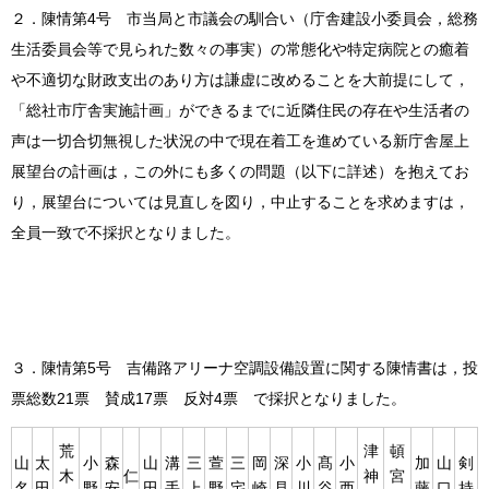
２．陳情第4号 市当局と市議会の馴合い（庁舎建設小委員会，総務
生活委員会等で見られた数々の事実）の常態化や特定病院との癒着
や不適切な財政支出のあり方は謙虚に改めることを大前提にして，
「総社市庁舎実施計画」ができるまでに近隣住民の存在や生活者の
声は一切合切無視した状況の中で現在着工を進めている新庁舎屋上
展望台の計画は，この外にも多くの問題（以下に詳述）を抱えてお
り，展望台については見直しを図り，中止することを求めますは，
全員一致で不採択となりました。
３．陳情第5号 吉備路アリーナ空調設備設置に関する陳情書は，投
票総数21票 賛成17票 反対4票 で採択となりました。
荒
津
頓
山
太
小
森
山
溝
三
萱
三
岡
深
小
髙
小
加
山
剣
木
仁
神
宮
名
田
野
安
田
手
上
野
宅
崎
見
川
谷
西
藤
口
持