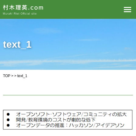
text_1
TOP
> > text_1