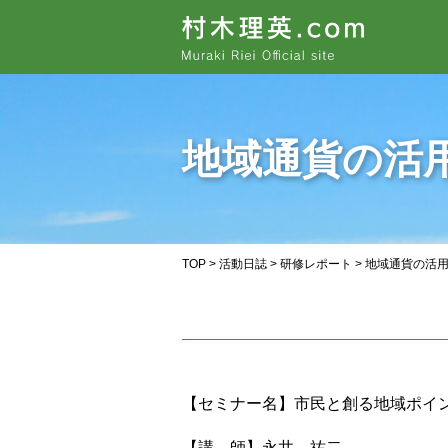
地域通貨の活
TOP
>
活動日誌
>
研修レポート
> 地域通貨の活
【セミナー名】市民と創る地域ポイ
【講 師】永井 祐二