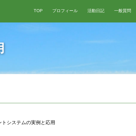
TOP
プロフィール
活動日記
一般質問
用
用
ントシステムの実例と応用